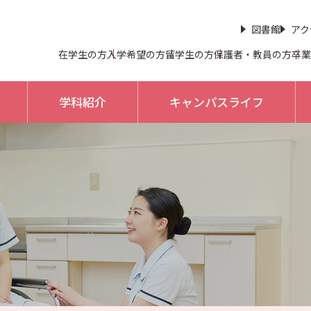
図書館
アク
在学生の方
入学希望の方
留学生の方
保護者・教員の方
卒業
学科紹介
キャンパスライフ