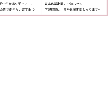
７月14日 留学生が職場見学ツアーに参加しました！！On July 14th, international students participated in internship tour! !（英語、ベトナム語あり）
夏季休業期間のお知らせ￼
日本語 日本の企業で働きたい留学生に向けて、学校の連携している派遣会社の協力で職場見学ツアーを実施し […]
下記期間は、夏季休業期間となります。【期間】2023年8月8日（火）～2023年8月17日（木） な […]