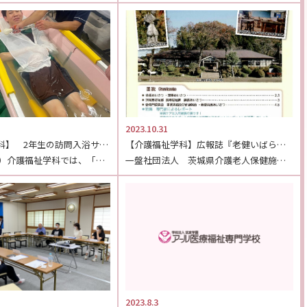
2023.10.31
【介護福祉学科】 2年生の訪問入浴サービス実習
【介護福祉学科】広報誌『老健いばらき』に掲載されました！
10月26日（木）介護福祉学科では、「ウィズ訪問入浴介護事業所」様のご協力のもと、訪問入浴サービスの […]
一盤社団法人 茨城県介護老人保健施設協会から発行されております、広報誌『老健 いばらき 63号』に、 […]
2023.8.3