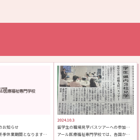
2024.10.3
のお知らせ
留学生の職場見学バスツアーへの参加が茨城新聞に掲載！
下記期間は、冬季休業期間となります。 【期間】2025年12月27日（土）～2026年1月5日（月） […]
アール医療福祉専門学校では、各国から来日した沢山の留学生が、日本で就職するために日々勉強に励んでいま […]