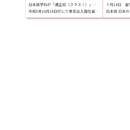
日本語学科が「適正校（クラスⅠ）」に選定されました！
令和5年10月16日付にて東京出入国在留管理局より、本校の日本語学科が「適正校（クラスⅠ）」として選 […]