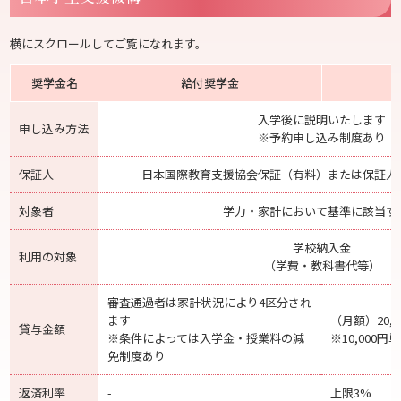
横にスクロールしてご覧になれます。
奨学金名
給付奨学金
入学後に説明いたします
申し込み方法
※予約申し込み制度あり
保証人
日本国際教育支援協会保証（有料）または保証人
対象者
学力・家計において基準に該当す
学校納入金
利用の対象
（学費・教科書代等）
審査通過者は家計状況により4区分され
ます
（月額）20,0
貸与金額
※条件によっては入学金・授業料の減
※10,000
免制度あり
返済利率
-
上限3%