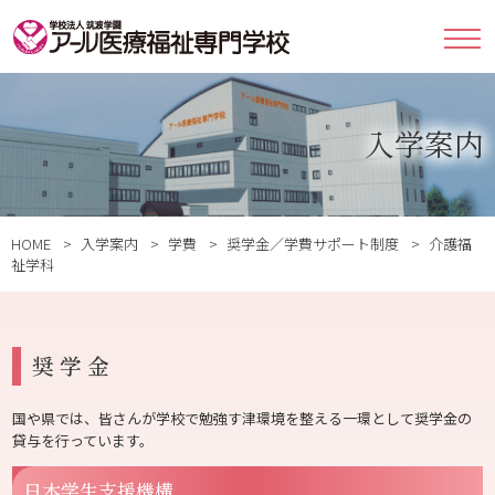
入学案内
HOME
入学案内
学費
奨学金／学費サポート制度
介護福
祉学科
奨学金
国や県では、皆さんが学校で勉強す津環境を整える一環として奨学金の
貸与を行っています。
日本学生支援機構