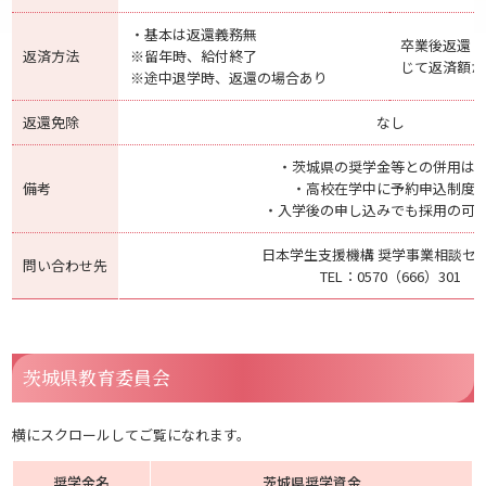
・基本は返還義務無
卒業後返還（
返済方法
※留年時、給付終了
じて返済額が
※途中退学時、返還の場合あり
返還免除
なし
・茨城県の奨学金等との併用は
備考
・高校在学中に予約申込制度
・入学後の申し込みでも採用の可
日本学生支援機構 奨学事業相談セ
問い合わせ先
TEL：0570（666）301
茨城県教育委員会
横にスクロールしてご覧になれます。
奨学金名
茨城県奨学資金