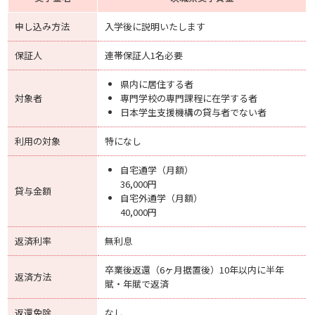
申し込み方法
入学後に説明いたします
保証人
連帯保証人1名必要
県内に居住する者
対象者
専門学校の専門課程に在学する者
日本学生支援機構の貸与者でない者
利用の対象
特になし
自宅通学（月額）
36,000円
貸与金額
自宅外通学（月額）
40,000円
返済利率
無利息
卒業後返還（6ヶ月据置後）10年以内に半年
返済方法
賦・年賦で返済
返還免除
なし