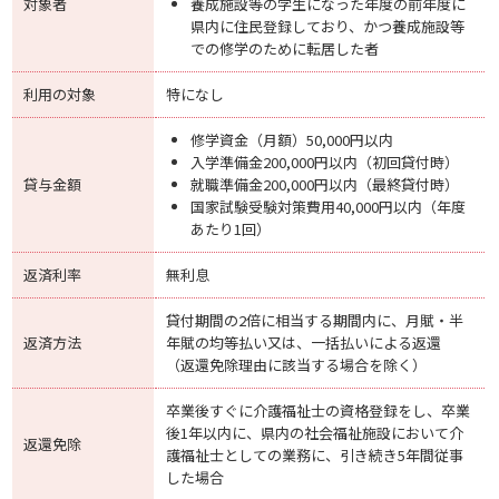
対象者
養成施設等の学生になった年度の前年度に
県内に住民登録しており、かつ養成施設等
での修学のために転居した者
利用の対象
特になし
修学資金（月額）50,000円以内
入学準備金200,000円以内（初回貸付時）
貸与金額
就職準備金200,000円以内（最終貸付時）
国家試験受験対策費用40,000円以内（年度
あたり1回）
返済利率
無利息
貸付期間の2倍に相当する期間内に、月賦・半
返済方法
年賦の均等払い又は、一括払いによる返還
（返還免除理由に該当する場合を除く）
卒業後すぐに介護福祉士の資格登録をし、卒業
後1年以内に、県内の社会福祉施設において介
返還免除
護福祉士としての業務に、引き続き5年間従事
した場合