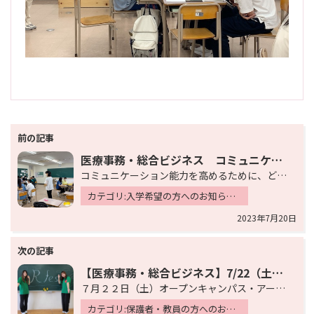
投
稿
医療事務・総合ビジネス コミュニケーション能力向上について①
ナ
コミュニケーション能力を高めるために、どうあれば良いかをテーマに留学生と日本人のグループでディスカッ…
ビ
カテゴリ:入学希望の方へのお知らせ 新着情報
ゲ
2023年7月20日
ー
シ
ョ
【医療事務・総合ビジネス】7/22（土）アールフェスの様子
７月２２日（土）オープンキャンパス・アールフェスが行われました。 医療事務学科では華道の模擬授業でフ…
ン
カテゴリ:保護者・教員の方へのお知らせ 入学希望の方へのお知らせ 新着情報